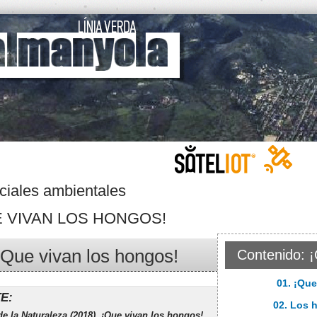
ciales ambientales
E VIVAN LOS HONGOS!
¡Que vivan los hongos!
Contenido: ¡
01. ¡Que
E:
02. Los 
de la Naturaleza (2018). ¡Que vivan los hongos!