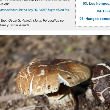
03. Los hongos,
le en:
elatosdelanaturaleza.org/2016/08/31/que-vivan-los-
04. Div
05. Hongos comest
 Biol. Oscar S. Aranda Mena, Fotografías por
Nieto y Oscar Aranda.