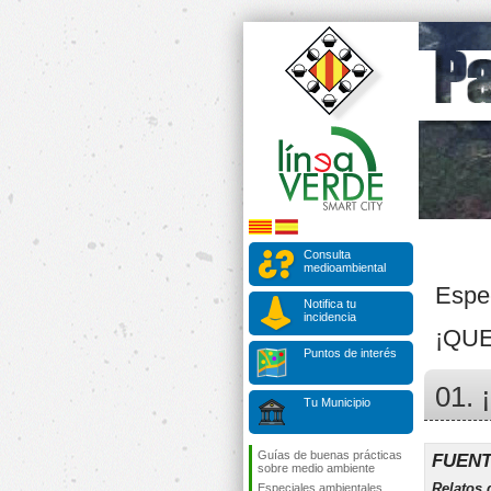
Consulta
medioambiental
Espe
Notifica tu
incidencia
¡QU
Puntos de interés
01. 
Tu Municipio
Guías de buenas prácticas
FUENT
sobre medio ambiente
Relatos 
Especiales ambientales