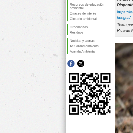
Recursos de educación
Disponib
ambiental
https://r
Enlaces de interés
hongos/
Glosario ambiental
Texto por
Ordenanzas
Ricardo 
Residuos
Noticias y alertas
Actualidad ambiental
Agenda Ambiental