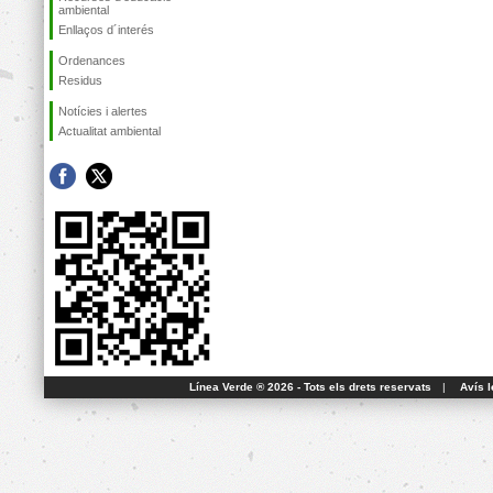
ambiental
Enllaços d´interés
Ordenances
Residus
Notícies i alertes
Actualitat ambiental
Línea Verde ® 2026 - Tots els drets reservats
|
Avís l