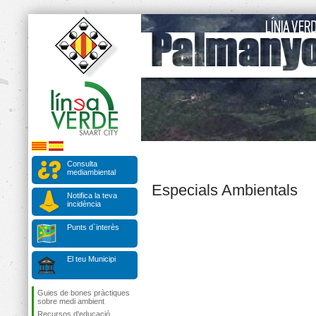
Consulta
mediambiental
Especials Ambientals
Notifica la teva
incidència
Punts d`interès
El teu Municipi
Guies de bones pràctiques
sobre medi ambient
Recursos d'educació