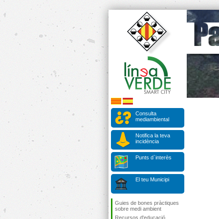
Consulta
mediambiental
Notifica la teva
incidència
Punts d`interès
El teu Municipi
Guies de bones pràctiques
sobre medi ambient
Recursos d'educació