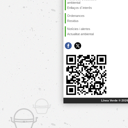
ambiental
Enllaços d´interés
Ordenances
Residus
Notícies i alertes
Actualitat ambiental
Línea Verde ® 2026 