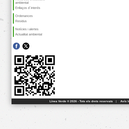
ambiental
Enllaços d´interés
Ordenances
Residus
Notícies i alertes
Actualitat ambiental
Línea Verde ® 2026 - Tots els drets reservats
|
Avís l