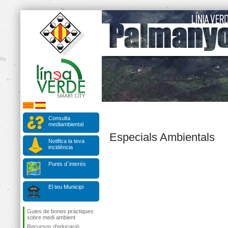
Consulta
mediambiental
Especials Ambientals
Notifica la teva
incidència
Punts d`interès
El teu Municipi
Guies de bones pràctiques
sobre medi ambient
Recursos d'educació