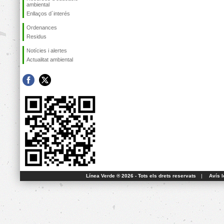
ambiental
Enllaços d´interés
Ordenances
Residus
Notícies i alertes
Actualitat ambiental
Línea Verde ® 2026 - Tots els drets reservats
|
Avís l