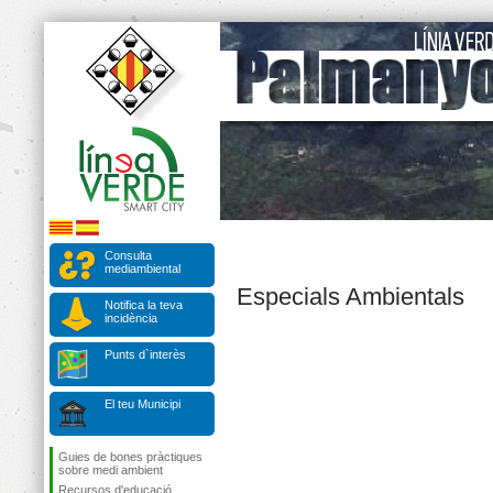
Consulta
mediambiental
Especials Ambientals
Notifica la teva
incidència
Punts d`interès
El teu Municipi
Guies de bones pràctiques
sobre medi ambient
Recursos d'educació